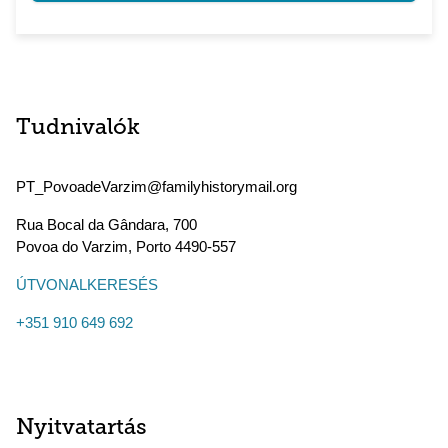
Tudnivalók
PT_PovoadeVarzim@familyhistorymail.org
Rua Bocal da Gândara, 700
Povoa do Varzim
,
Porto
4490-557
ÚTVONALKERESÉS
+351 910 649 692
Nyitvatartás