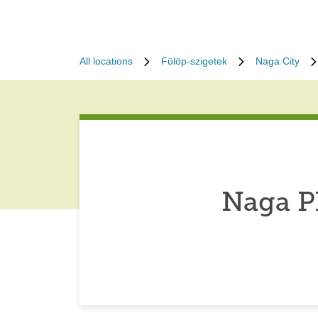
All locations
Fülöp-szigetek
Naga City
Naga P