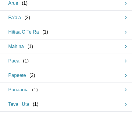
Arue
(
1
)
Fa'a'a
(
2
)
Hitiaa O Te Ra
(
1
)
Māhina
(
1
)
Paea
(
1
)
Papeete
(
2
)
Punaauia
(
1
)
Teva I Uta
(
1
)