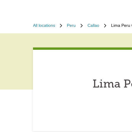
All locations
Peru
Callao
Lima Peru 
Lima P