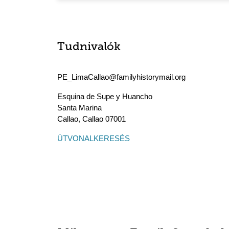
Tudnivalók
PE_LimaCallao@familyhistorymail.org
Esquina de Supe y Huancho
Santa Marina
Callao
,
Callao
07001
ÚTVONALKERESÉS