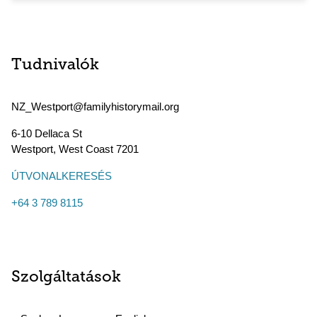
Tudnivalók
NZ_Westport@familyhistorymail.org
6-10 Dellaca St
Westport
,
West Coast
7201
ÚTVONALKERESÉS
+64 3 789 8115
Szolgáltatások