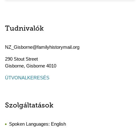
Tudnivalók
NZ_Gisborne@familyhistorymail.org
290 Stout Street
Gisborne
,
Gisborne
4010
ÚTVONALKERESÉS
Szolgáltatások
Spoken Languages:
English