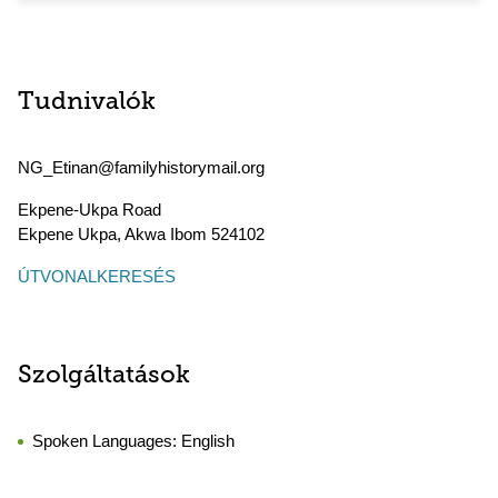
Tudnivalók
NG_Etinan@familyhistorymail.org
Ekpene-Ukpa Road
Ekpene Ukpa
,
Akwa Ibom
524102
ÚTVONALKERESÉS
Szolgáltatások
Spoken Languages:
English