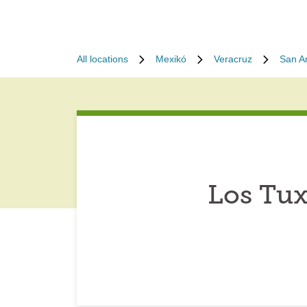
All locations
Mexikó
Veracruz
San A
Los Tux