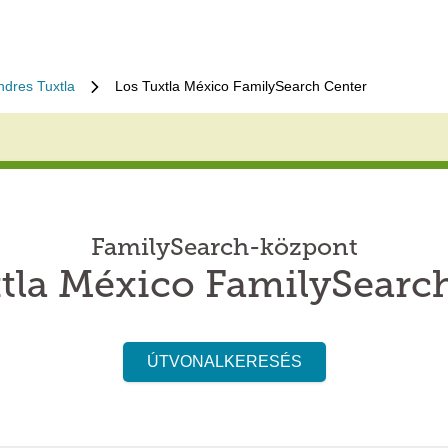
ndres Tuxtla
Los Tuxtla México FamilySearch Center
FamilySearch-központ
tla México FamilySearc
ÚTVONALKERESÉS