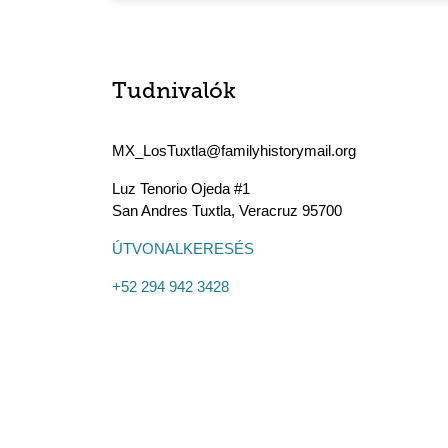
Tudnivalók
MX_LosTuxtla@familyhistorymail.org
Luz Tenorio Ojeda #1
San Andres Tuxtla
,
Veracruz
95700
ÚTVONALKERESÉS
+52 294 942 3428