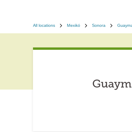
All locations
Mexikó
Sonora
Guaym
Guayma