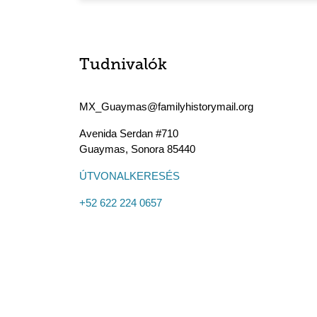
Tudnivalók
MX_Guaymas@familyhistorymail.org
Avenida Serdan #710
Guaymas
,
Sonora
85440
ÚTVONALKERESÉS
+52 622 224 0657