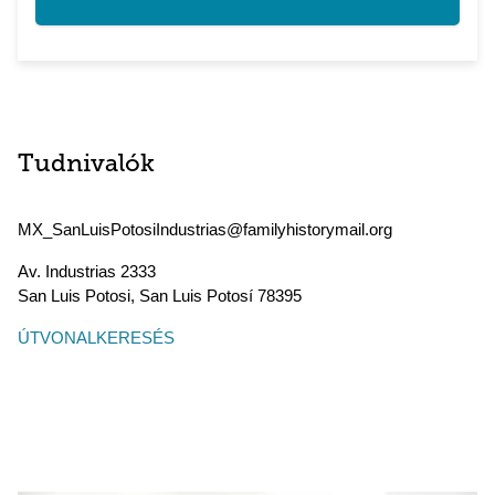
Tudnivalók
MX_SanLuisPotosiIndustrias@familyhistorymail.org
Av. Industrias 2333
San Luis Potosi
,
San Luis Potosí
78395
ÚTVONALKERESÉS