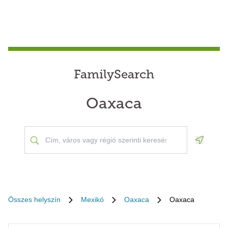
FamilySearch
Oaxaca
Geoloca
Összes helyszín
Mexikó
Oaxaca
Oaxaca