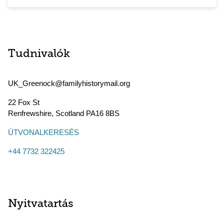
Tudnivalók
UK_Greenock@familyhistorymail.org
22 Fox St
Renfrewshire
,
Scotland
PA16 8BS
ÚTVONALKERESÉS
+44 7732 322425
Nyitvatartás