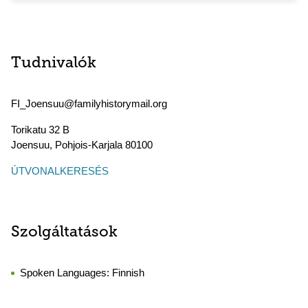
Tudnivalók
FI_Joensuu@familyhistorymail.org
Torikatu 32 B
Joensuu
,
Pohjois-Karjala
80100
ÚTVONALKERESÉS
Szolgáltatások
Spoken Languages:
Finnish