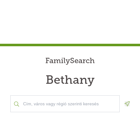
FamilySearch
Bethany
Geolo