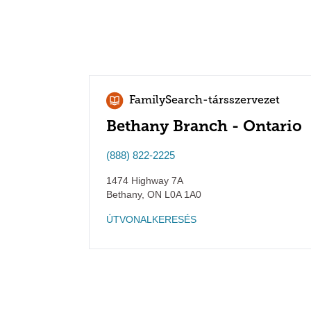
FamilySearch-társszervezet
Bethany Branch - Ontario
(888) 822-2225
1474 Highway 7A
Bethany
,
ON
L0A 1A0
ÚTVONALKERESÉS