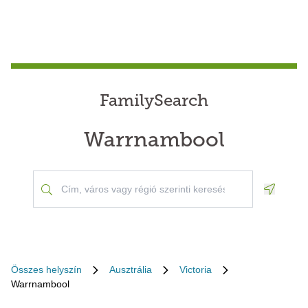
FamilySearch
Warrnambool
Geoloca
Összes helyszín
Ausztrália
Victoria
Warrnambool