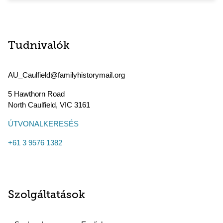
Tudnivalók
AU_Caulfield@familyhistorymail.org
5 Hawthorn Road
North Caulfield
,
VIC
3161
ÚTVONALKERESÉS
+61 3 9576 1382
Szolgáltatások