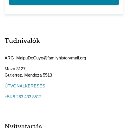
Tudnivalók
ARG_MaipuDeCuyo@familyhistorymail.org
Maza 3127
Gutierrez
,
Mendoza
5513
ÚTVONALKERESÉS
+54 9 263 433 8512
Nyitvatartás