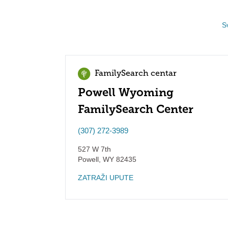
S
FamilySearch centar
Powell Wyoming
FamilySearch Center
(307) 272-3989
527 W 7th
Powell
,
WY
82435
ZATRAŽI UPUTE