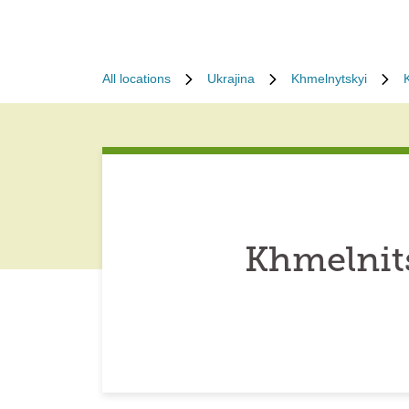
All locations
Ukrajina
Khmelnytskyi
Khmelnit