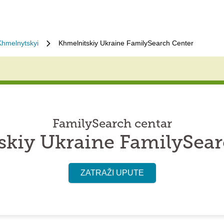
Khmelnytskyi
Khmelnitskiy Ukraine FamilySearch Center
FamilySearch centar
skiy Ukraine FamilySear
ZATRAŽI UPUTE