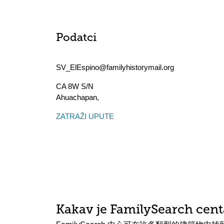
Podatci
SV_ElEspino@familyhistorymail.org
CA 8W S/N
Ahuachapan
,
ZATRAŽI UPUTE
Kakav je FamilySearch cent