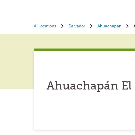
All locations
Salvador
Ahuachapán
Ahuachapán El 