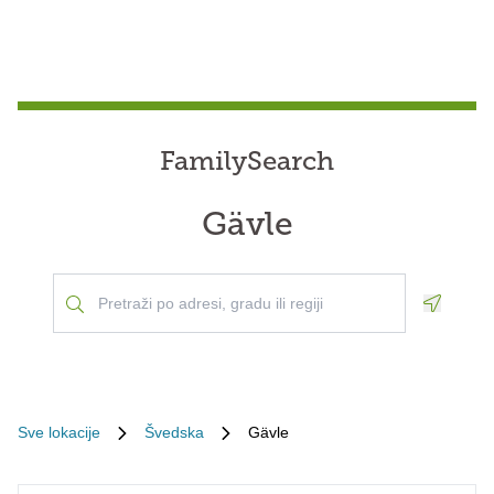
FamilySearch
Gävle
Geoloca
Sve lokacije
Švedska
Gävle