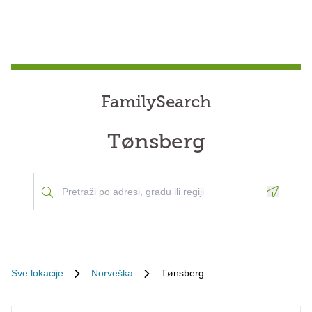
FamilySearch
Tønsberg
Geoloca
Sve lokacije
Norveška
Tønsberg