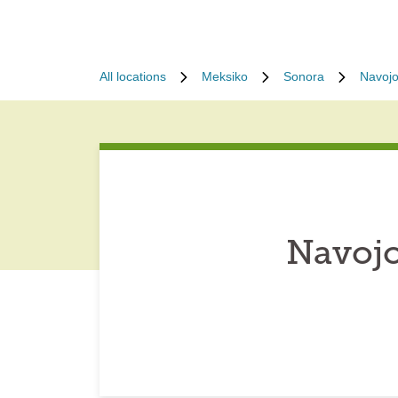
All locations
Meksiko
Sonora
Navoj
Navojo