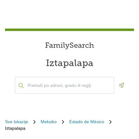
FamilySearch
Iztapalapa
Geoloca
Sve lokacije
Meksiko
Estado de México
Iztapalapa