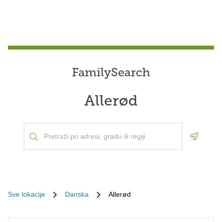
FamilySearch
Allerød
Geoloca
Sve lokacije
Danska
Allerød