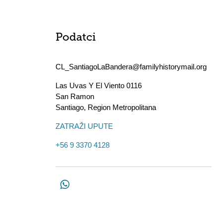
Podatci
CL_SantiagoLaBandera@familyhistorymail.org
Las Uvas Y El Viento 0116
San Ramon
Santiago
,
Region Metropolitana
ZATRAŽI UPUTE
+56 9 3370 4128