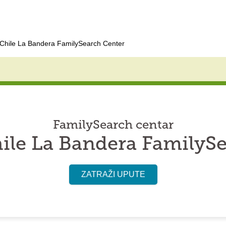
 Chile La Bandera FamilySearch Center
FamilySearch centar
ile La Bandera FamilyS
ZATRAŽI UPUTE