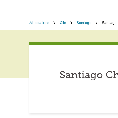
All locations
Čile
Santiago
Santiago
Santiago Ch