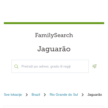
FamilySearch
Jaguarão
Geoloca
Sve lokacije
Brazil
Rio Grande do Sul
Jaguarão