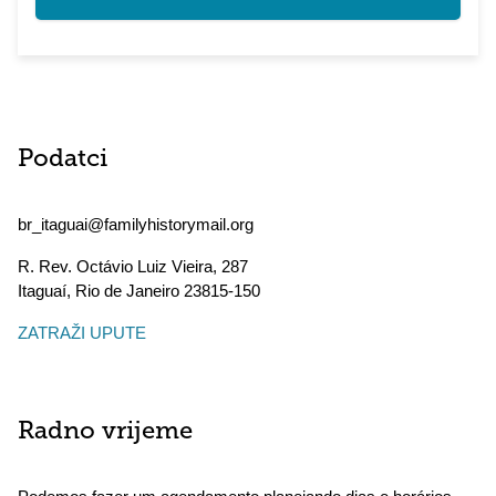
Podatci
br_itaguai@familyhistorymail.org
R. Rev. Octávio Luiz Vieira, 287
Itaguaí
,
Rio de Janeiro
23815-150
ZATRAŽI UPUTE
Radno vrijeme