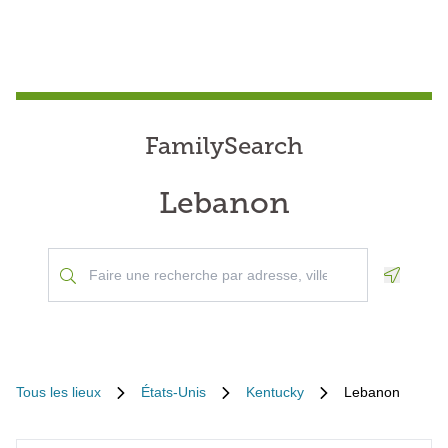
FamilySearch
Lebanon
Geoloca
Tous les lieux
États-Unis
Kentucky
Lebanon