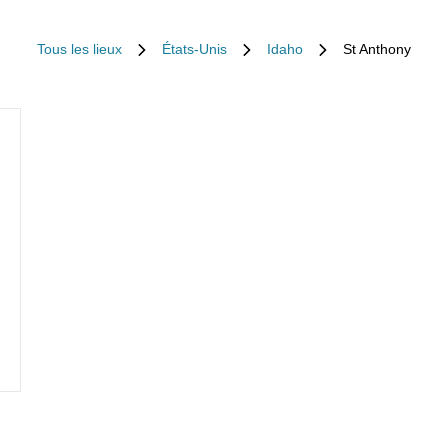
Tous les lieux
États-Unis
Idaho
St Anthony