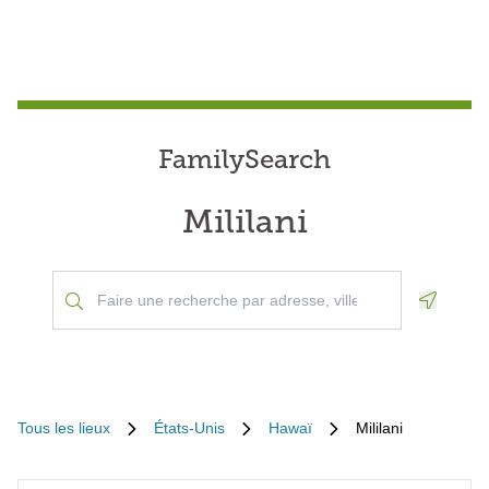
FamilySearch
Mililani
Geoloca
Tous les lieux
États-Unis
Hawaï
Mililani