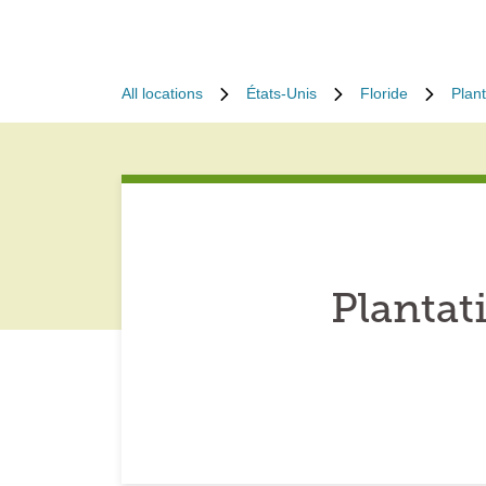
All locations
États-Unis
Floride
Plant
Plantat