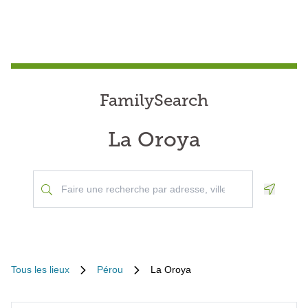
FamilySearch
La Oroya
Geoloca
Tous les lieux
Pérou
La Oroya