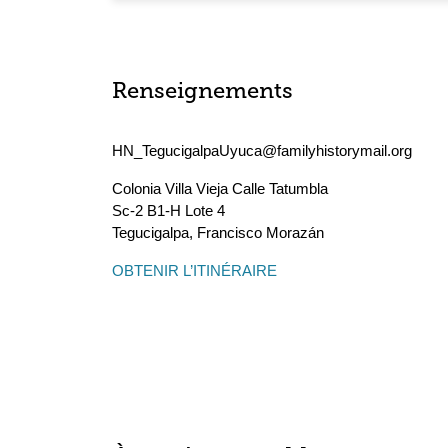
Renseignements
HN_TegucigalpaUyuca@familyhistorymail.org
Colonia Villa Vieja Calle Tatumbla
Sc-2 B1-H Lote 4
Tegucigalpa
,
Francisco Morazán
OBTENIR L’ITINÉRAIRE