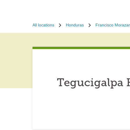
All locations
Honduras
Francisco Moraza
Tegucigalpa 