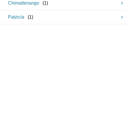
Chimaltenango
(
1
)
Patzicía
(
1
)