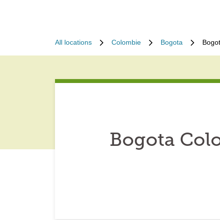
All locations
Colombie
Bogota
Bogot
Bogota Col