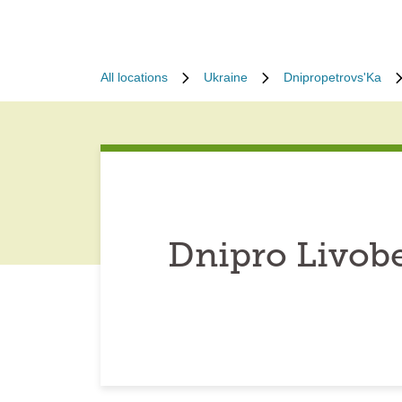
All locations
Ukraine
Dnipropetrovs'Ka
Dnipro Livob