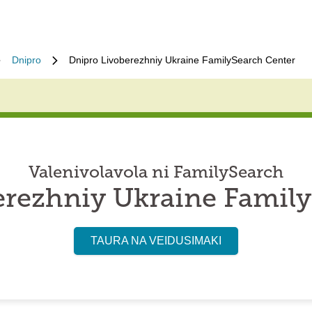
Dnipro
Dnipro Livoberezhniy Ukraine FamilySearch Center
Valenivolavola ni FamilySearch
erezhniy Ukraine Family
TAURA NA VEIDUSIMAKI