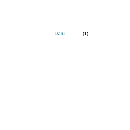
Daru
(
1
)