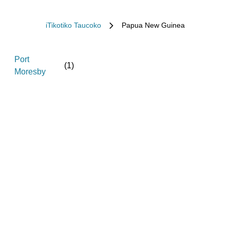
iTikotiko Taucoko
Papua New Guinea
Port
(
1
)
Moresby