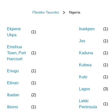
iTikotiko Taucoko
Nigeria
Ekpene
Iruekpen
(
1
)
(
1
)
Ukpa
Jos
(
1
)
Emohua
Town, Port
(
1
)
Kaduna
(
1
)
Harcourt
Kubwa
(
1
)
Enugu
(
1
)
Kuto
(
1
)
Etinan
(
1
)
Lagos
(
3
)
Ibadan
(
2
)
Lekki
(
1
)
Ibiono
(
1
)
Peninsula