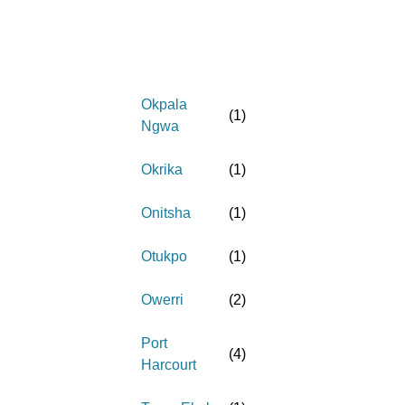
Okpala
(
1
)
Ngwa
Okrika
(
1
)
Onitsha
(
1
)
Otukpo
(
1
)
Owerri
(
2
)
Port
(
4
)
Harcourt