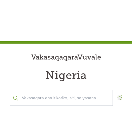
VakasaqaqaraVuvale
Nigeria
Geolo