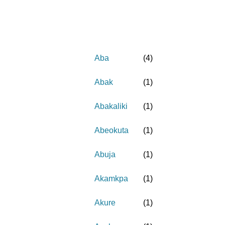
Aba
(
4
)
Abak
(
1
)
Abakaliki
(
1
)
Abeokuta
(
1
)
Abuja
(
1
)
Akamkpa
(
1
)
Akure
(
1
)