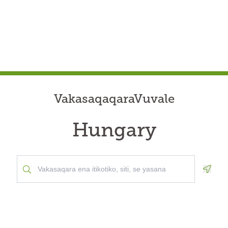
VakasaqaqaraVuvale
Hungary
Geolo