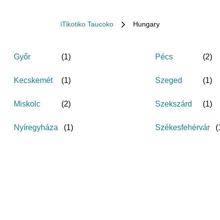
iTikotiko Taucoko
Hungary
Győr
(
1
)
Pécs
(
2
)
Kecskemét
(
1
)
Szeged
(
1
)
Miskolc
(
2
)
Szekszárd
(
1
)
Nyíregyháza
(
1
)
Székesfehérvár
(