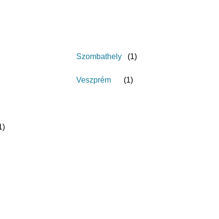
Szombathely
(
1
)
Veszprém
(
1
)
1
)