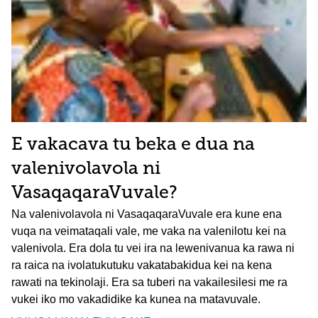
E vakacava tu beka e dua na
valenivolavola ni
VasaqaqaraVuvale?
Na valenivolavola ni VasaqaqaraVuvale era kune ena
vuqa na veimataqali vale, me vaka na valenilotu kei na
valenivola. Era dola tu vei ira na lewenivanua ka rawa ni
ra raica na ivolatukutuku vakatabakidua kei na kena
rawati na tekinolaji. Era sa tuberi na vakailesilesi me ra
vukei iko mo vakadidike ka kunea na matavuvale.