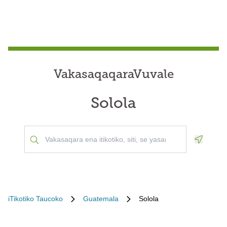
VakasaqaqaraVuvale
Solola
Geoloca
iTikotiko Taucoko
Guatemala
Solola