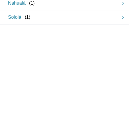
Nahualá
(
1
)
Sololá
(
1
)