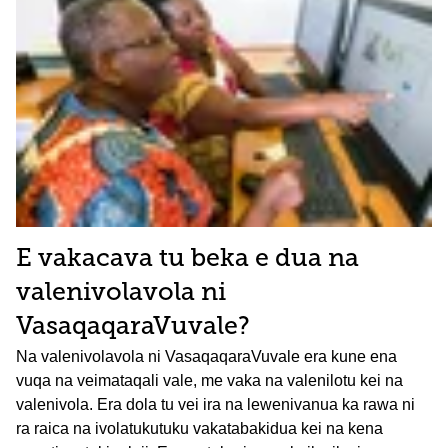
E vakacava tu beka e dua na
valenivolavola ni
VasaqaqaraVuvale?
Na valenivolavola ni VasaqaqaraVuvale era kune ena
vuqa na veimataqali vale, me vaka na valenilotu kei na
valenivola. Era dola tu vei ira na lewenivanua ka rawa ni
ra raica na ivolatukutuku vakatabakidua kei na kena