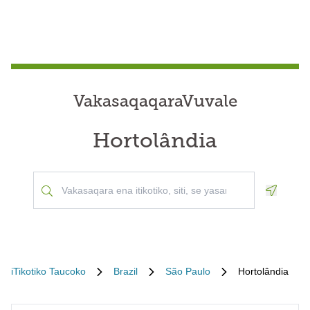
VakasaqaqaraVuvale
Hortolândia
Geoloca
iTikotiko Taucoko
Brazil
São Paulo
Hortolândia