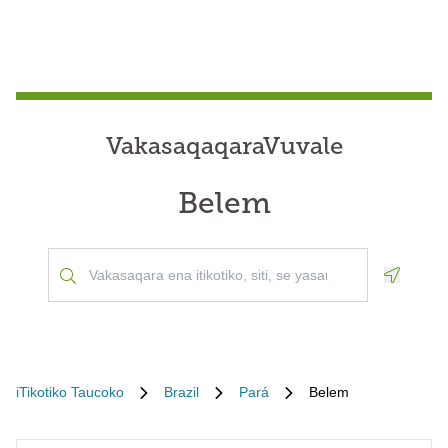
VakasaqaqaraVuvale
Belem
Geoloca
iTikotiko Taucoko
Brazil
Pará
Belem