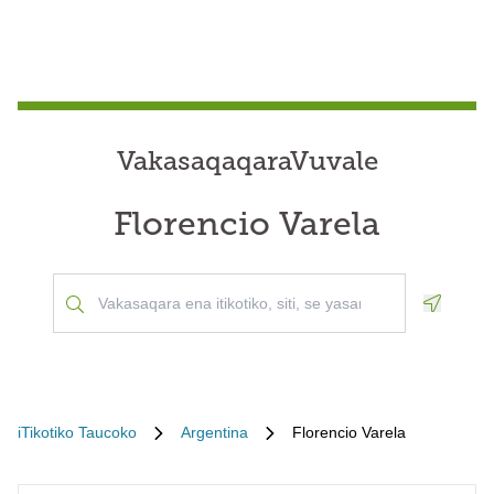
VakasaqaqaraVuvale
Florencio Varela
Geoloca
iTikotiko Taucoko
Argentina
Florencio Varela