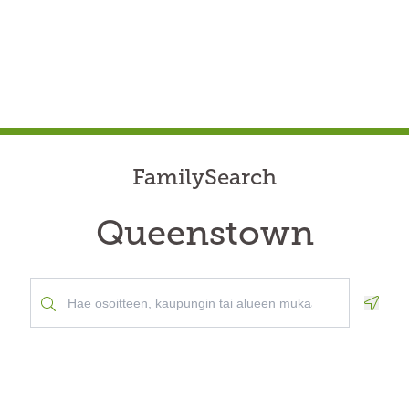
FamilySearch
Queenstown
Geolo