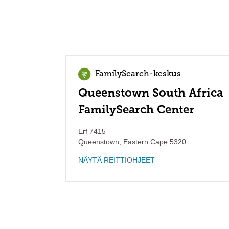
FamilySearch-keskus
Queenstown South Africa
FamilySearch Center
Erf 7415
Queenstown
,
Eastern Cape
5320
NÄYTÄ REITTIOHJEET