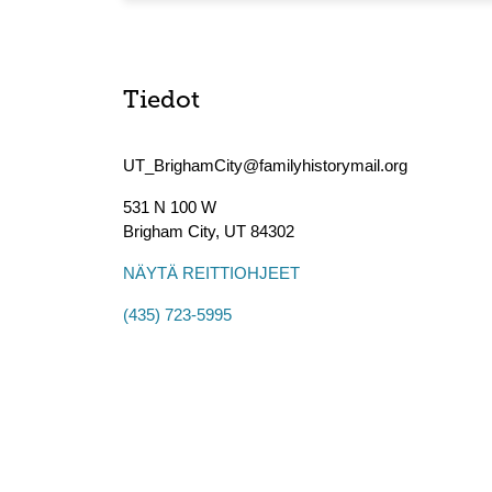
Tiedot
UT_BrighamCity@familyhistorymail.org
531 N 100 W
Brigham City
,
UT
84302
NÄYTÄ REITTIOHJEET
(435) 723-5995