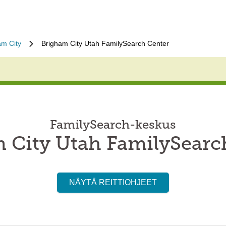
am City
Brigham City Utah FamilySearch Center
FamilySearch-keskus
 City Utah FamilySearc
NÄYTÄ REITTIOHJEET