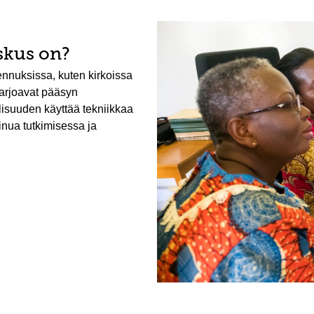
skus on?
nnuksissa, kuten kirkoissa
 tarjoavat pääsyn
llisuuden käyttää tekniikkaa
inua tutkimisessa ja