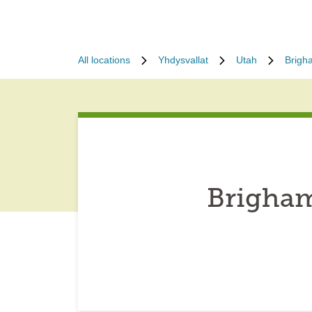
All locations
Yhdysvallat
Utah
Brigh
Brigham