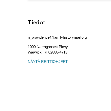
Tiedot
ri_providence@familyhistorymail.org
1000 Narragansett Pkwy
Warwick
,
RI
02888-4713
NÄYTÄ REITTIOHJEET