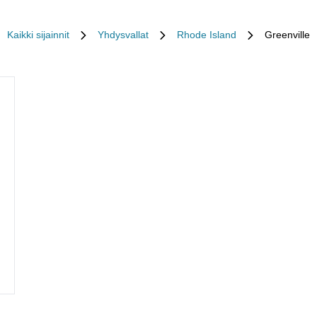
Kaikki sijainnit
Yhdysvallat
Rhode Island
Greenville